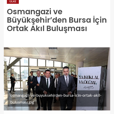
ÜLKE
Osmangazi ve
Büyükşehir’den Bursa İçin
Ortak Akıl Buluşması
osmangazi-ve-buyuksehirden-bursa-icin-ortak-akil-
bulusmasi.jpg