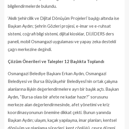
bilgilendirmelerde bulundu.
‘Akıllı Şehircilik ve Dijital Dönüşüm Projeleri’ başlığı altında ise
Başkan Aydın; Şehrin Gözleri projesi, e-imar ve e-ruhsat
sistemi, coğrafi bilgi sistemi, dijital kiosklar, DİJİDERS ders
paneli, mobil Osmangazi uygulaması ve yapay zeka destekli
çağrı merkezine değindi.
Çözüm Önerileri ve Talepler 12 Başlıkta Toplandı
Osmangazi Belediye Başkanı Erkan Aydın, Osmangazi
Belediyesi ve Bursa Büyükşehir Belediyesi’nin ortak çalışma
alanlarına ilişkin değerlendirmelere ayrı bir başlık açtı. Başkan
Aydın, “Bursa olası bir afete ne kadar hazır?” sorusunu
merkeze alan değerlendirmesinde, afet yönetimi ve kriz
koordinasyonunun önemine dikkat çekti. Bunun yanında
Başkan Aydın; ulaşım, kaçak yapılaşma, imar planları, kentsel
dönüşüm ve planlama süreçleri, kent çöplüğü, çevre düzeni