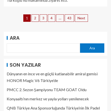
Türkoğlu'nu makamında ziyaret etti.
1
2
3
4
…
43
Next
ARA
Ara
SON YAZILAR
Dünyanın en ince ve en güçlü katlanabilir amiral gemisi
HONOR Magic V6 Türkiye’de
PMCC 2. Sezon Şampiyonu TEAM GOAT Oldu
Konyaaltı’nın merkez ve yayla yolları yenilenecek
QNB Türkiye Ana Sponsorluğunda Türkiye’nin İlk Padel