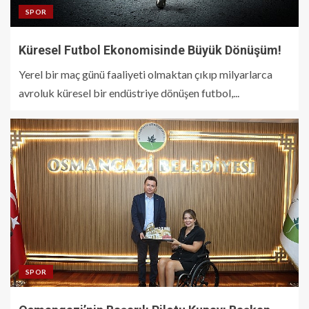
SPOR
Küresel Futbol Ekonomisinde Büyük Dönüşüm!
Yerel bir maç günü faaliyeti olmaktan çıkıp milyarlarca
avroluk küresel bir endüstriye dönüşen futbol,...
SPOR