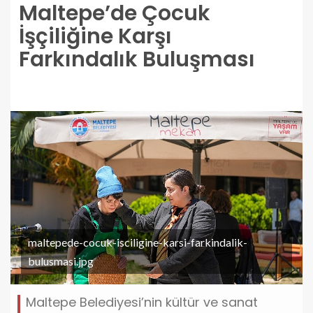
Maltepe’de Çocuk
İşçiliğine Karşı
Farkındalık Buluşması
maltepede-cocuk-isciligine-karsi-farkindalik-
bulusmasi.jpg
Maltepe Belediyesi’nin kültür ve sanat