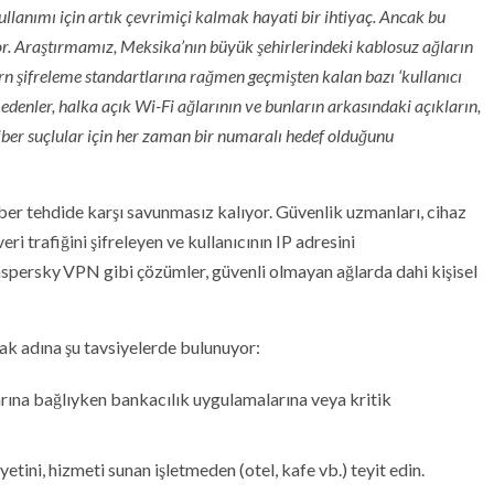
llanımı için artık çevrimiçi kalmak hayati bir ihtiyaç. Ancak bu
or. Araştırmamız, Meksika’nın büyük şehirlerindeki kablosuz ağların
şifreleme standartlarına rağmen geçmişten kalan bazı ‘kullanıcı
t edenler, halka açık Wi-Fi ağlarının ve bunların arkasındaki açıkların,
iber suçlular için her zaman bir numaralı hedef olduğunu
siber tehdide karşı savunmasız kalıyor. Güvenlik uzmanları, cihaz
eri trafiğini şifreleyen ve kullanıcının IP adresini
aspersky VPN gibi çözümler, güvenli olmayan ağlarda dahi kişisel
mak adına şu tavsiyelerde bulunuyor:
rına bağlıyken bankacılık uygulamalarına veya kritik
etini, hizmeti sunan işletmeden (otel, kafe vb.) teyit edin.