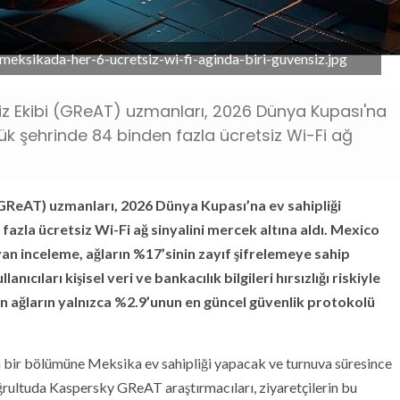
eksikada-her-6-ucretsiz-wi-fi-aginda-biri-guvensiz.jpg
iz Ekibi (GReAT) uzmanları, 2026 Dünya Kupası'na
ük şehrinde 84 binden fazla ücretsiz Wi-Fi ağ
(GReAT) uzmanları, 2026 Dünya Kupası’na ev sahipliği
azla ücretsiz Wi-Fi ağ sinyalini mercek altına aldı. Mexico
an inceleme, ağların %17’sinin zayıf şifrelemeye sahip
ıcıları kişisel veri ve bankacılık bilgileri hırsızlığı riskiyle
len ağların yalnızca %2.9’unun en güncel güvenlik protokolü
 bir bölümüne Meksika ev sahipliği yapacak ve turnuva süresince
oğrultuda Kaspersky GReAT araştırmacıları, ziyaretçilerin bu