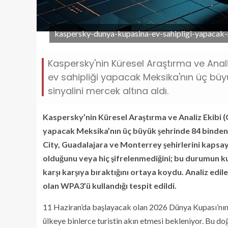
kaspersky-dunya-kupasina-ev-sahipligi-yapacak-m
Kaspersky'nin Küresel Araştırma ve Anal
ev sahipliği yapacak Meksika'nın üç büy
sinyalini mercek altına aldı.
Kaspersky’nin Küresel Araştırma ve Analiz Ekibi 
yapacak Meksika’nın üç büyük şehrinde 84 binden f
City, Guadalajara ve Monterrey şehirlerini kapsay
olduğunu veya hiç şifrelenmediğini; bu durumun kullan
karşı karşıya bıraktığını ortaya koydu. Analiz edi
olan WPA3’ü kullandığı tespit edildi.
11 Haziran’da başlayacak olan 2026 Dünya Kupası’nın
ülkeye binlerce turistin akın etmesi bekleniyor. Bu d