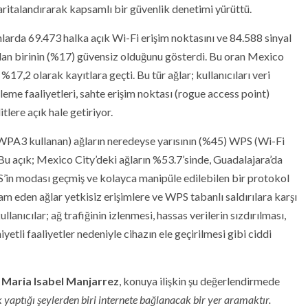
haritalandırarak kapsamlı bir güvenlik denetimi yürüttü.
nlarda 69.473 halka açık Wi-Fi erişim noktasını ve 84.588 sinyal
ından birinin (%17) güvensiz olduğunu gösterdi. Bu oran Mexico
7,2 olarak kayıtlara geçti. Bu tür ağlar; kullanıcıları veri
nleme faaliyetleri, sahte erişim noktası (rogue access point)
itlere açık hale getiriyor.
/WPA3 kullanan) ağların neredeyse yarısının (%45) WPS (Wi-Fi
. Bu açık; Mexico City’deki ağların %53.7’sinde, Guadalajara’da
in modası geçmiş ve kolayca manipüle edilebilen bir protokol
m eden ağlar yetkisiz erişimlere ve WPS tabanlı saldırılara karşı
anıcılar; ağ trafiğinin izlenmesi, hassas verilerin sızdırılması,
etli faaliyetler nedeniyle cihazın ele geçirilmesi gibi ciddi
 Maria Isabel Manjarrez
, konuya ilişkin şu değerlendirmede
yaptığı şeylerden biri internete bağlanacak bir yer aramaktır.