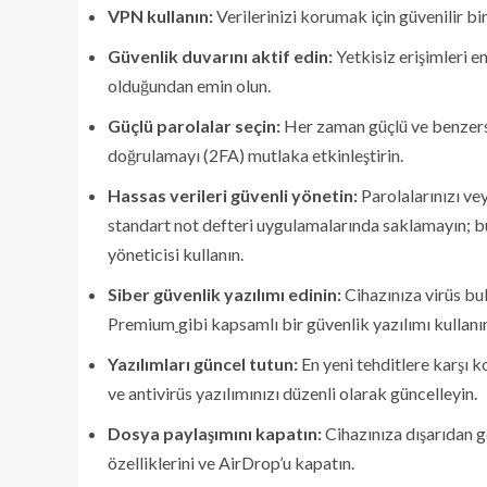
VPN kullanın:
Verilerinizi korumak için güvenilir b
Güvenlik duvarını aktif edin:
Yetkisiz erişimleri e
olduğundan emin olun.
Güçlü parolalar seçin:
Her zaman güçlü ve benzersiz
doğrulamayı (2FA) mutlaka etkinleştirin.
Hassas verileri güvenli yönetin:
Parolalarınızı ve
standart not defteri uygulamalarında saklamayın; b
yöneticisi kullanın.
Siber güvenlik yazılımı edinin:
Cihazınıza virüs bu
Premium
gibi kapsamlı bir güvenlik yazılımı kullanı
Yazılımları güncel tutun:
En yeni tehditlere karşı k
ve antivirüs yazılımınızı düzenli olarak güncelleyin.
Dosya paylaşımını kapatın:
Cihazınıza dışarıdan g
özelliklerini ve AirDrop’u kapatın.