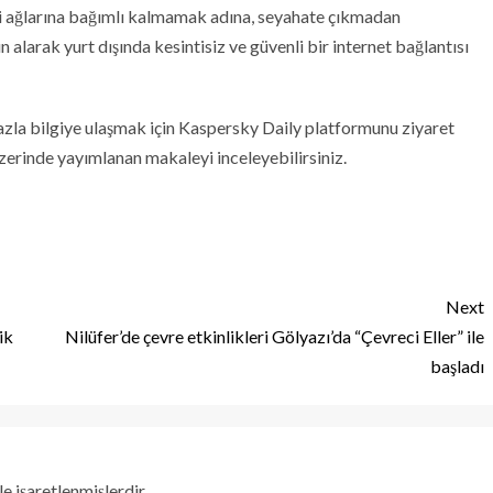
 ağlarına bağımlı kalmamak adına, seyahate çıkmadan
larak yurt dışında kesintisiz ve güvenli bir internet bağlantısı
zla bilgiye ulaşmak için Kaspersky Daily platformunu ziyaret
üzerinde yayımlanan makaleyi inceleyebilirsiniz.
Next
ik
Nilüfer’de çevre etkinlikleri Gölyazı’da “Çevreci Eller” ile
başladı
le işaretlenmişlerdir