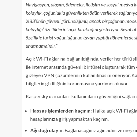
Navigasyon, ulaşım, ödemeler, iletişim ve sosyal medya ku
kolaylık, çoğunlukla güvenlikten ödün verilerek sağlanıy
%83’ünün güvenli göründüğünü, ancak birçoğunun modern 
kolaylığı’ özelliklerini açık bıraktığını gösteriyor. Seyaha
özellikle turist yoğunluğunun tavan yaptığı dönemlerde s
unutmamalıdır
.”
Açık Wi-Fi ağlarına bağlanıldığında, veriler her türlü 
ile internet arasında güvenli bir tünel oluşturarak tüm v
gizleyen VPN çözümlerinin kullanılmasını öneriyor. K
bilgilerin gizliliğinin korunmasına yardımcı oluyor.
Kaspersky uzmanları, kullanıcıların güvenliğini sağla
Hassas işlemlerden kaçının:
Halka açık Wi-Fi ağla
hesaplarınıza giriş yapmaktan kaçının.
Ağı doğrulayın:
Bağlanacağınız ağın adını ve meşruiy