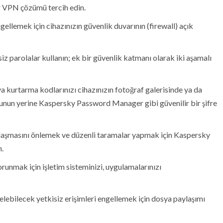
ir VPN çözümü tercih edin.
ngellemek için cihazınızın güvenlik duvarının (firewall) açık
 parolalar kullanın; ek bir güvenlik katmanı olarak iki aşamalı
ya kurtarma kodlarınızı cihazınızın fotoğraf galerisinde ya da
unun yerine Kaspersky Password Manager gibi güvenilir bir şifre
laşmasını önlemek ve düzenli taramalar yapmak için Kaspersky
n.
orunmak için işletim sisteminizi, uygulamalarınızı
elebilecek yetkisiz erişimleri engellemek için dosya paylaşımı