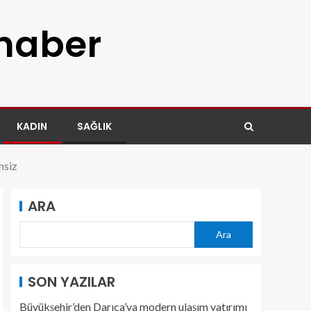
 haber
KADIN
SAĞLIK
nsiz
ARA
Ara
SON YAZILAR
Büyükşehir’den Darıca’ya modern ulaşım yatırımı