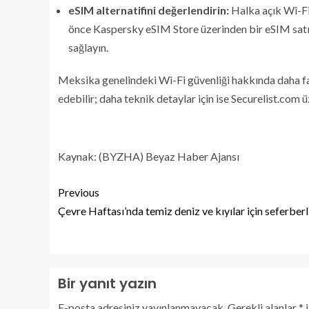
eSIM alternatifini değerlendirin:
Halka açık Wi-Fi
önce Kaspersky eSIM Store üzerinden bir eSIM satın a
sağlayın.
Meksika genelindeki Wi-Fi güvenliği hakkında daha fa
edebilir; daha teknik detaylar için ise Securelist.com 
Kaynak: (BYZHA) Beyaz Haber Ajansı
Previous
Çevre Haftası’nda temiz deniz ve kıyılar için seferberl
Bir yanıt yazın
E-posta adresiniz yayınlanmayacak.
Gerekli alanlar
*
i