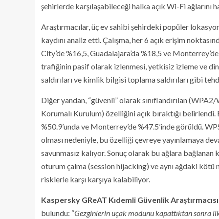
şehirlerde karşılaşabileceği halka açık Wi-Fi ağlarını 
Araştırmacılar, üç ev sahibi şehirdeki popüler lokasyo
kaydını analiz etti. Çalışma, her 6 açık erişim noktas
City’de %16,5, Guadalajara’da %18,5 ve Monterrey’de %1
trafiğinin pasif olarak izlenmesi, yetkisiz izleme ve di
saldırıları ve kimlik bilgisi toplama saldırıları gibi tehd
Diğer yandan, “güvenli” olarak sınıflandırılan (WPA2
Korumalı Kurulum) özelliğini açık bıraktığı belirlendi
%50.9’unda ve Monterrey’de %47.5’inde görüldü. WPS’
olması nedeniyle, bu özelliği çevreye yayınlamaya deva
savunmasız kalıyor. Sonuç olarak bu ağlara bağlanan kull
oturum çalma (session hijacking) ve aynı ağdaki kötü niy
risklerle karşı karşıya kalabiliyor.
Kaspersky GReAT Kıdemli Güvenlik Araştırmacısı
bulundu: “
Gezginlerin uçak modunu kapattıktan sonra ilk 