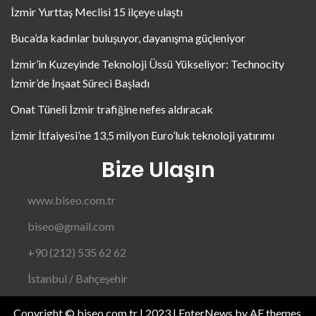
İzmir Yurttaş Meclisi 15 ilçeye ulaştı
Buca’da kadınlar buluşuyor, dayanışma güçleniyor
İzmir’in Kuzeyinde Teknoloji Üssü Yükseliyor: Technocity
İzmir’de İnşaat Süreci Başladı
Onat Tüneli İzmir trafiğine nefes aldıracak
İzmir İtfaiyesi’ne 13,5 milyon Euro’luk teknoloji yatırımı
Bize Ulaşın
www.biseo.com.tr
biseo@gmail.com
+90 (212) 535 62 62
İstanbul / Bahçeşehir
Copyright © biseo.com.tr | 2023
|
EnterNews
by AF themes.