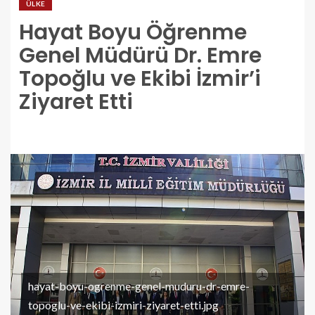
ÜLKE
Hayat Boyu Öğrenme
Genel Müdürü Dr. Emre
Topoğlu ve Ekibi İzmir’i
Ziyaret Etti
hayat-boyu-ogrenme-genel-muduru-dr-emre-
topoglu-ve-ekibi-izmiri-ziyaret-etti.jpg