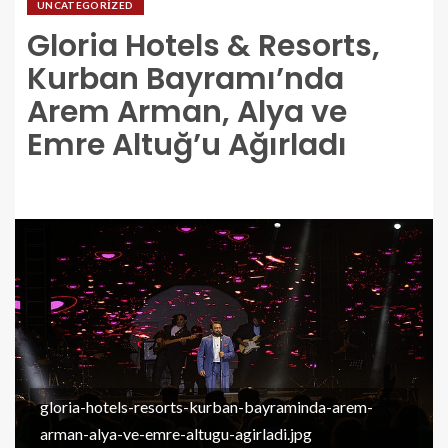
UNCATEGORIZED
Gloria Hotels & Resorts,
Kurban Bayramı’nda
Arem Arman, Alya ve
Emre Altuğ’u Ağırladı
gloria-hotels-resorts-kurban-bayraminda-arem-
arman-alya-ve-emre-altugu-agirladi.jpg