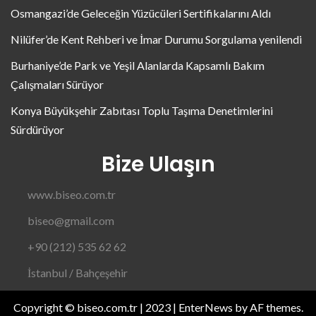
Osmangazi’de Geleceğin Yüzücüleri Sertifikalarını Aldı
Nilüfer’de Kent Rehberi ve İmar Durumu Sorgulama yenilendi
Burhaniye’de Park ve Yeşil Alanlarda Kapsamlı Bakım
Çalışmaları Sürüyor
Konya Büyükşehir Zabıtası Toplu Taşıma Denetimlerini
Sürdürüyor
Bize Ulaşın
www.biseo.com.tr
biseo@gmail.com
+90 (212) 535 62 62
İstanbul / Bahçeşehir
Copyright © biseo.com.tr | 2023
|
EnterNews
by AF themes.