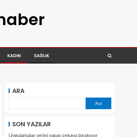
 haber
KADIN
SAĞLIK
ARA
Ara
SON YAZILAR
Uygulamalar yerini yapay zekaya bırakıyor