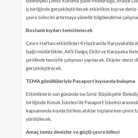
Belediyesi Deniz Koruma Şube Müdürlüğü, İtfaiye Dai
iş birliğinde gerçekleştirilecek etkinlikte kıyı ve deniz
çevre bilincini artırmaya yönelik bilgilendirme çalışma
Bostanlı kıyıları temizlenecek
Çevre Haftası etkinlikleri 4 Haziran’da Karşıyaka’da
bağlı müdürlükler, AKS Dalgıç Ekibi ve Karşıyaka Beled
şeridinde temizlik çalışması yapılacak. Ekipler deniz d
gerçekleştirecek.
TEMA gönüllüleriyle Pasaport kıyısında buluşma
Etkinliklerin son gününde ise İzmir Büyükşehir Beled
birliğinde Konak İskelesi ile Pasaport İskelesi arasınd
kapsamında kıyıda biriken atıklar toplanırken çevre fa
yürütülecek.
Amaç temiz denizler ve güçlü çevre bilinci