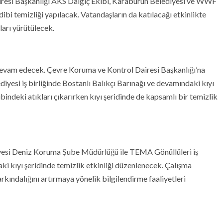
resi Başkanlığı AKS Dalgıç Ekibi, Karaburun Belediyesi ve WWF
 dibi temizliği yapılacak. Vatandaşların da katılacağı etkinlikte
ları yürütülecek.
 devam edecek. Çevre Koruma ve Kontrol Dairesi Başkanlığı’na
iyesi iş birliğinde Bostanlı Balıkçı Barınağı ve devamındaki kıyı
ibindeki atıkları çıkarırken kıyı şeridinde de kapsamlı bir temizlik
iyesi Deniz Koruma Şube Müdürlüğü ile TEMA Gönüllüleri iş
aki kıyı şeridinde temizlik etkinliği düzenlenecek. Çalışma
rkındalığını artırmaya yönelik bilgilendirme faaliyetleri