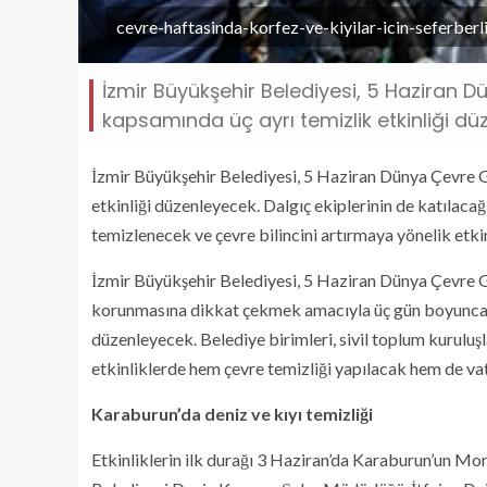
cevre-haftasinda-korfez-ve-kiyilar-icin-seferberl
İzmir Büyükşehir Belediyesi, 5 Haziran
kapsamında üç ayrı temizlik etkinliği dü
İzmir Büyükşehir Belediyesi, 5 Haziran Dünya Çevre 
etkinliği düzenleyecek. Dalgıç ekiplerinin de katılacağı
temizlenecek ve çevre bilincini artırmaya yönelik etkin
İzmir Büyükşehir Belediyesi, 5 Haziran Dünya Çevre 
korunmasına dikkat çekmek amacıyla üç gün boyunca far
düzenleyecek. Belediye birimleri, sivil toplum kuruluşla
etkinliklerde hem çevre temizliği yapılacak hem de vat
Karaburun’da deniz ve kıyı temizliği
Etkinliklerin ilk durağı 3 Haziran’da Karaburun’un M