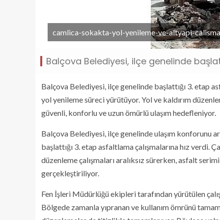
camlica-sokakta-yol-yenileme-ve-altyapi-calisma
Balçova Belediyesi, ilçe genelinde başlatt
Balçova Belediyesi, ilçe genelinde başlattığı 3. etap
yol yenileme süreci yürütüyor. Yol ve kaldırım düzenlem
güvenli, konforlu ve uzun ömürlü ulaşım hedefleniyor.
Balçova Belediyesi, ilçe genelinde ulaşım konforunu a
başlattığı 3. etap asfaltlama çalışmalarına hız verdi.
düzenleme çalışmaları aralıksız sürerken, asfalt seri
gerçekleştiriliyor.
Fen İşleri Müdürlüğü ekipleri tarafından yürütülen çalışm
Bölgede zamanla yıpranan ve kullanım ömrünü tamamlaya