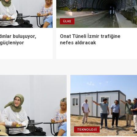
ÜLKE
ınlar buluşuyor,
Onat Tüneli İzmir trafiğine
güçleniyor
nefes aldıracak
TEKNOLOJI