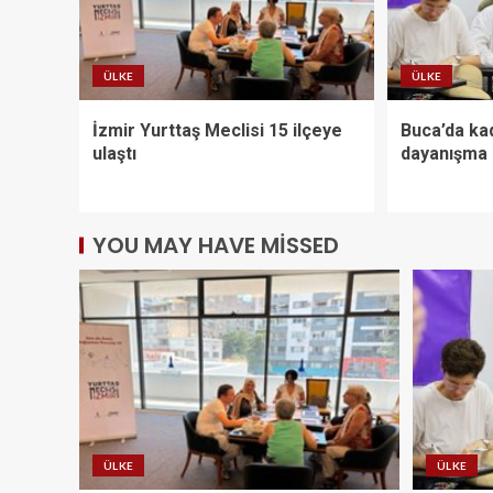
ÜLKE
ÜLKE
İzmir Yurttaş Meclisi 15 ilçeye
Buca’da kad
ulaştı
dayanışma 
YOU MAY HAVE MISSED
ÜLKE
ÜLKE