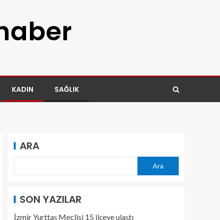
 haber
KADIN
SAĞLIK
ARA
Ara
SON YAZILAR
İzmir Yurttaş Meclisi 15 ilçeye ulaştı