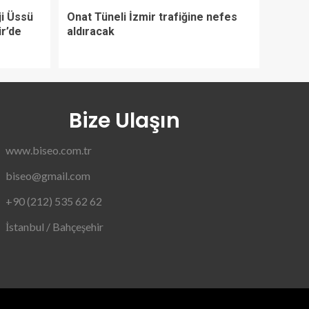
ji Üssü
Onat Tüneli İzmir trafiğine nefes
ir’de
aldıracak
Bize Ulaşın
www.biseo.com.tr
biseo@gmail.com
+90 (212) 535 62 62
İstanbul / Bahçeşehir