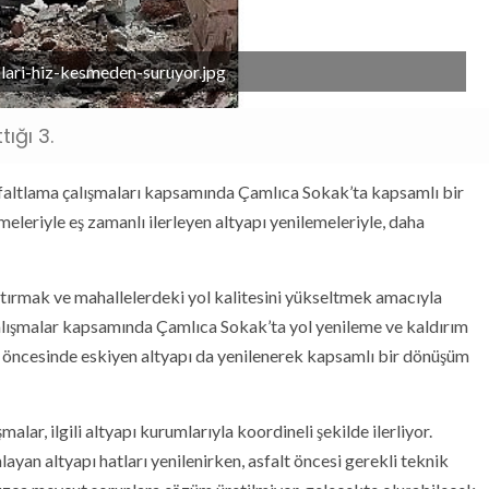
lari-hiz-kesmeden-suruyor.jpg
ığı 3.
 asfaltlama çalışmaları kapsamında Çamlıca Sokak’ta kapsamlı bir
eleriyle eş zamanlı ilerleyen altyapı yenilemeleriyle, daha
rtırmak ve mahallelerdeki yol kalitesini yükseltmek amacıyla
 Çalışmalar kapsamında Çamlıca Sokak’ta yol yenileme ve kaldırım
mi öncesinde eskiyen altyapı da yenilenerek kapsamlı bir dönüşüm
alar, ilgili altyapı kurumlarıyla koordineli şekilde ilerliyor.
n altyapı hatları yenilenirken, asfalt öncesi gerekli teknik