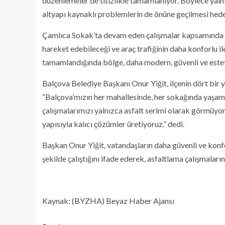
düzenlemeler de titizlikle tamamlanıyor. Böylece yal
altyapı kaynaklı problemlerin de önüne geçilmesi hede
Çamlıca Sokak’ta devam eden çalışmalar kapsamında k
hareket edebileceği ve araç trafiğinin daha konforlu il
tamamlandığında bölge, daha modern, güvenli ve este
Balçova Belediye Başkanı Onur Yiğit, ilçenin dört bir y
“Balçova’mızın her mahallesinde, her sokağında yaşam k
çalışmalarımızı yalnızca asfalt serimi olarak görmüyor;
yapısıyla kalıcı çözümler üretiyoruz.” dedi.
Başkan Onur Yiğit, vatandaşların daha güvenli ve konf
şekilde çalıştığını ifade ederek, asfaltlama çalışmalar
Kaynak: (BYZHA) Beyaz Haber Ajansı