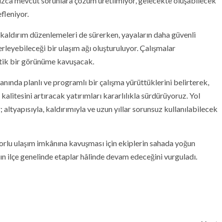
nızca mevcut sorunlara çözüm üretilmiyor, gelecekte oluşabilecek
fleniyor.
aldırım düzenlemeleri de sürerken, yayaların daha güvenli
erleyebileceği bir ulaşım ağı oluşturuluyor. Çalışmalar
tik bir görünüme kavuşacak.
anında planlı ve programlı bir çalışma yürüttüklerini belirterek,
alitesini artıracak yatırımları kararlılıkla sürdürüyoruz. Yol
 altyapısıyla, kaldırımıyla ve uzun yıllar sorunsuz kullanılabilecek
orlu ulaşım imkânına kavuşması için ekiplerin sahada yoğun
ının ilçe genelinde etaplar hâlinde devam edeceğini vurguladı.