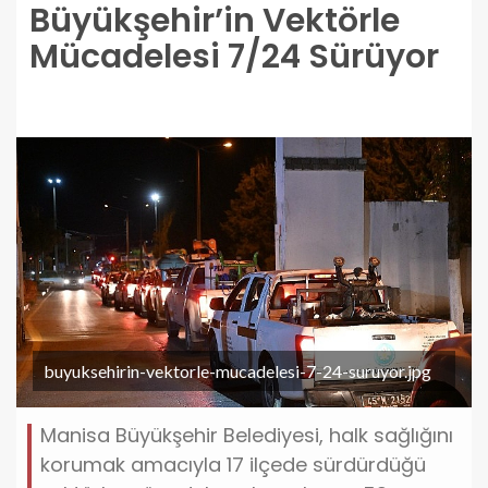
Büyükşehir’in Vektörle
Mücadelesi 7/24 Sürüyor
buyuksehirin-vektorle-mucadelesi-7-24-suruyor.jpg
Manisa Büyükşehir Belediyesi, halk sağlığını
korumak amacıyla 17 ilçede sürdürdüğü