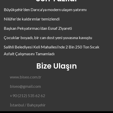
Büyükşehir’den Darıca’ya modern ulaşım yatırımı
Nilüfer’de kaldırımlar temizlendi
Başkan Pekyatırmacı’dan Esnaf Ziyareti
Çocuklar boyadı, bir can dost yeni yuvasına kavuştu
Salihli Belediyesi Keli Mahallesi’nde 2 Bin 250 Ton Sıcak
Asfalt Çalışmasını Tamamladı
Bize Ulaşın
www.biseo.com.tr
biseo@gmail.com
+90 (212) 535 62 62
İstanbul / Bahçeşehir