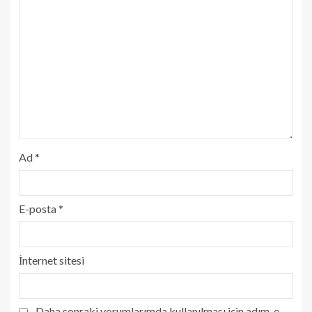
Ad
*
E-posta
*
İnternet sitesi
Daha sonraki yorumlarımda kullanılması için adım, e-