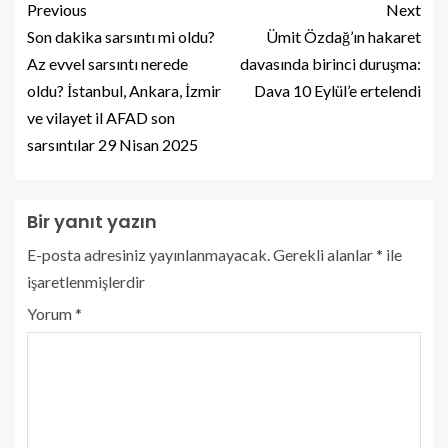
Previous
Next
Son dakika sarsıntı mi oldu?
Ümit Özdağ’ın hakaret
Az evvel sarsıntı nerede
davasında birinci duruşma:
oldu? İstanbul, Ankara, İzmir
Dava 10 Eylül’e ertelendi
ve vilayet il AFAD son
sarsıntılar 29 Nisan 2025
Bir yanıt yazın
E-posta adresiniz yayınlanmayacak.
Gerekli alanlar
*
ile
işaretlenmişlerdir
Yorum
*