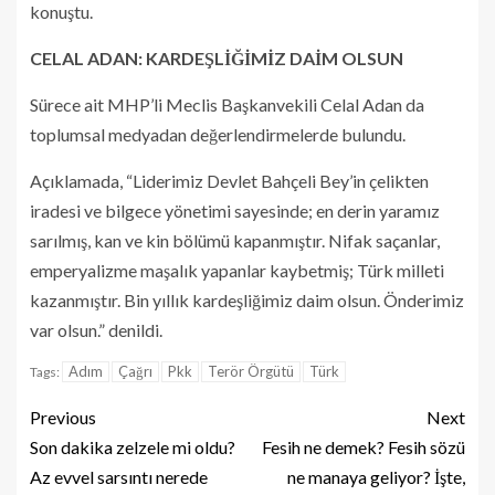
konuştu.
CELAL ADAN: KARDEŞLİĞİMİZ DAİM OLSUN
Sürece ait MHP’li Meclis Başkanvekili Celal Adan da
toplumsal medyadan değerlendirmelerde bulundu.
Açıklamada, “Liderimiz Devlet Bahçeli Bey’in çelikten
iradesi ve bilgece yönetimi sayesinde; en derin yaramız
sarılmış, kan ve kin bölümü kapanmıştır. Nifak saçanlar,
emperyalizme maşalık yapanlar kaybetmiş; Türk milleti
kazanmıştır. Bin yıllık kardeşliğimiz daim olsun. Önderimiz
var olsun.” denildi.
Adım
Çağrı
Pkk
Terör Örgütü
Türk
Tags:
Previous
Next
Son dakika zelzele mi oldu?
Fesih ne demek? Fesih sözü
Az evvel sarsıntı nerede
ne manaya geliyor? İşte,