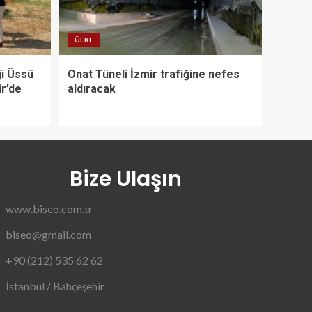
ÜLKE
ji Üssü
Onat Tüneli İzmir trafiğine nefes
ir’de
aldıracak
Bize Ulaşın
www.biseo.com.tr
biseo@gmail.com
+90 (212) 535 62 62
İstanbul / Bahçeşehir