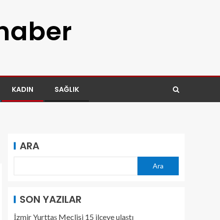
 haber
KADIN
SAĞLIK
ARA
Ara
SON YAZILAR
İzmir Yurttaş Meclisi 15 ilçeye ulaştı