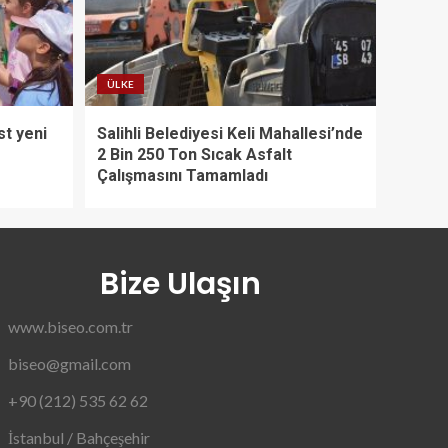
ÜLKE
st yeni
Salihli Belediyesi Keli Mahallesi’nde
2 Bin 250 Ton Sıcak Asfalt
Çalışmasını Tamamladı
Bize Ulaşın
www.biseo.com.tr
biseo@gmail.com
+90 (212) 535 62 62
İstanbul / Bahçeşehir