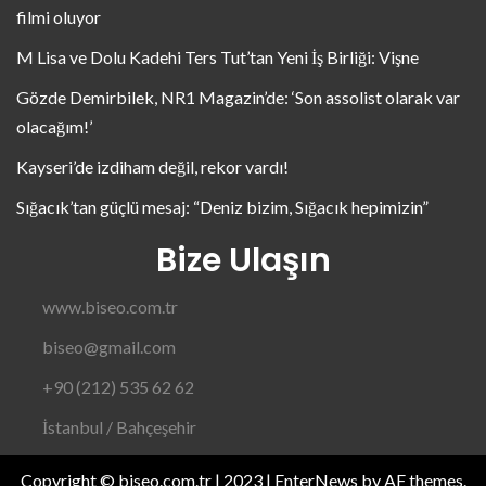
filmi oluyor
M Lisa ve Dolu Kadehi Ters Tut’tan Yeni İş Birliği: Vişne
Gözde Demirbilek, NR1 Magazin’de: ‘Son assolist olarak var
olacağım!’
Kayseri’de izdiham değil, rekor vardı!
Sığacık’tan güçlü mesaj: “Deniz bizim, Sığacık hepimizin”
Bize Ulaşın
www.biseo.com.tr
biseo@gmail.com
+90 (212) 535 62 62
İstanbul / Bahçeşehir
Copyright © biseo.com.tr | 2023
|
EnterNews
by AF themes.