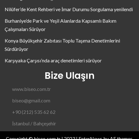
Nilüfer’de Kent Rehberi ve İmar Durumu Sorgulama yenilendi
Burhaniye’de Park ve Yeşil Alanlarda Kapsamlı Bakım
Çalışmaları Sürüyor
Konya Büyükşehir Zabıtası Toplu Taşıma Denetimlerini
Sürdürüyor
Karşıyaka Çarşısı’nda araç denetimleri sürüyor
Bize Ulaşın
www.biseo.com.tr
biseo@gmail.com
+90 (212) 535 62 62
İstanbul / Bahçeşehir
Copyright © biseo.com.tr | 2023
|
EnterNews
by AF themes.