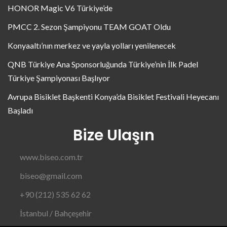
HONOR Magic V6 Türkiye’de
PMCC 2. Sezon Şampiyonu TEAM GOAT Oldu
Konyaaltı’nın merkez ve yayla yolları yenilenecek
QNB Türkiye Ana Sponsorluğunda Türkiye’nin İlk Padel
Türkiye Şampiyonası Başlıyor
Avrupa Bisiklet Başkenti Konya’da Bisiklet Festivali Heyecanı
Başladı
Bize Ulaşın
www.biseo.com.tr
biseo@gmail.com
+90 (212) 535 62 62
İstanbul / Bahçeşehir