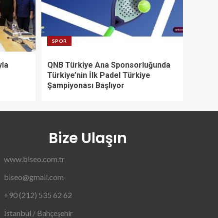
SPOR
yla
QNB Türkiye Ana Sponsorluğunda
Türkiye’nin İlk Padel Türkiye
Şampiyonası Başlıyor
Bize Ulaşın
www.biseo.com.tr
biseo@gmail.com
+90 (212) 535 62 62
İstanbul / Bahçeşehir