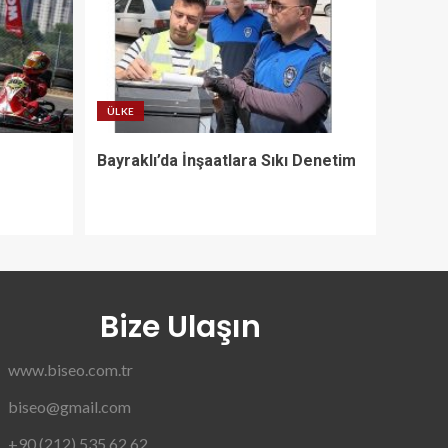
ÜLKE
Bayraklı’da İnşaatlara Sıkı Denetim
Bize Ulaşın
www.biseo.com.tr
biseo@gmail.com
+90 (212) 535 62 62