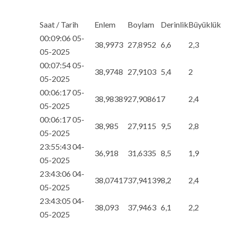
Saat / Tarih
Enlem
Boylam
Derinlik
Büyüklük
00:09:06 05-
38,9973
27,8952
6,6
2,3
05-2025
00:07:54 05-
38,9748
27,9103
5,4
2
05-2025
00:06:17 05-
38,98389
27,90861
7
2,4
05-2025
00:06:17 05-
38,985
27,9115
9,5
2,8
05-2025
23:55:43 04-
36,918
31,6335
8,5
1,9
05-2025
23:43:06 04-
38,07417
37,94139
8,2
2,4
05-2025
23:43:05 04-
38,093
37,9463
6,1
2,2
05-2025