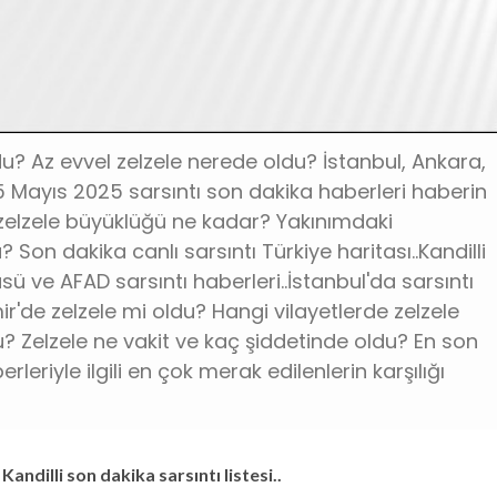
ldu? Az evvel zelzele nerede oldu? İstanbul, Ankara,
. 05 Mayıs 2025 sarsıntı son dakika haberleri haberin
n zelzele büyüklüğü ne kadar? Yakınımdaki
u? Son dakika canlı sarsıntı Türkiye haritası..Kandilli
ü ve AFAD sarsıntı haberleri..İstanbul'da sarsıntı
r'de zelzele mi oldu? Hangi vilayetlerde zelzele
u? Zelzele ne vakit ve kaç şiddetinde oldu? En son
leriyle ilgili en çok merak edilenlerin karşılığı
ndilli son dakika sarsıntı listesi..