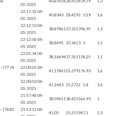
l)
40,83556
28,41583
9,79
1,3
05-2025
22:17:32 04-
40,8343
28,4292
13,9
1,6
05-2025
22:12:10 04-
38,87861
37,32139
6,95
1,3
05-2025
22:12:06 04-
38,8495
37,3613
5
1,5
05-2025
22:01:34 04-
38,14694
37,35111
8,25
1,1
05-2025
– [77.74
22:00:05 04-
41,17861
25,37917
6,93
1,6
05-2025
22:00:03 04-
41,1443
25,2722
5,4
1,6
05-2025
21:57:48 04-
38,09611
38,42556
6,93
1
05-2025
– [78.82
21:53:12 04-
41,05
25,25194
7,1
2,3