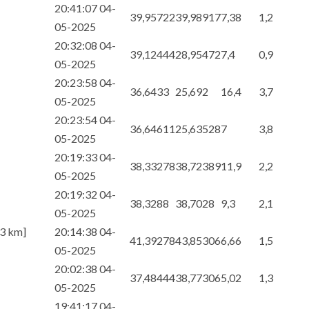
20:41:07 04-
39,95722
39,98917
7,38
1,2
05-2025
20:32:08 04-
39,12444
28,95472
7,4
0,9
05-2025
20:23:58 04-
36,6433
25,692
16,4
3,7
05-2025
20:23:54 04-
36,64611
25,63528
7
3,8
05-2025
20:19:33 04-
38,33278
38,72389
11,9
2,2
05-2025
20:19:32 04-
38,3288
38,7028
9,3
2,1
05-2025
63 km]
20:14:38 04-
41,39278
43,85306
6,66
1,5
05-2025
20:02:38 04-
37,48444
38,77306
5,02
1,3
05-2025
19:41:17 04-