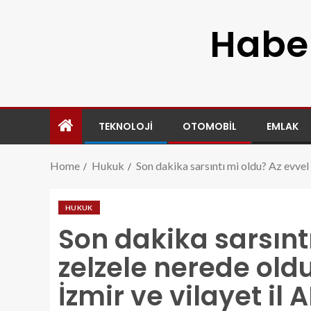
Haber
TEKNOLOJI
OTOMOBIL
EMLAK
Home
Hukuk
Son dakika sarsıntı mi oldu? Az evvel
HUKUK
Son dakika sarsınt
zelzele nerede old
İzmir ve vilayet il 