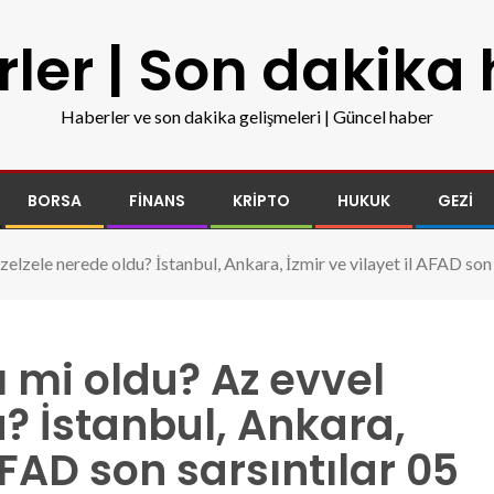
ler | Son dakika
Haberler ve son dakika gelişmeleri | Güncel haber
BORSA
FINANS
KRIPTO
HUKUK
GEZI
 zelzele nerede oldu? İstanbul, Ankara, İzmir ve vilayet il AFAD so
ı mi oldu? Az evvel
u? İstanbul, Ankara,
AFAD son sarsıntılar 05