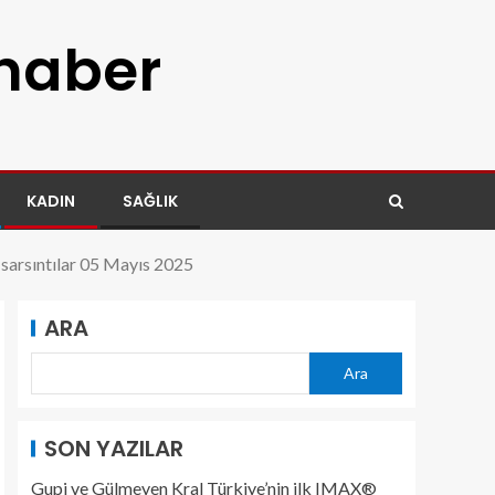
 haber
KADIN
SAĞLIK
n sarsıntılar 05 Mayıs 2025
ARA
Ara
SON YAZILAR
Gupi ve Gülmeyen Kral Türkiye’nin ilk IMAX®