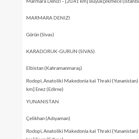
Marmara Denizi – [20.41 km] Büyükçekmece (İstanbu
MARMARA DENIZI
Gürün (Sivas)
KARADORUK-GURUN (SIVAS)
Elbistan (Kahramanmaraş)
Rodopi, Anatoliki Makedonia kai Thraki (Yunanistan) 
km] Enez (Edirne)
YUNANISTAN
Çelikhan (Adıyaman)
Rodopi, Anatoliki Makedonia kai Thraki (Yunanistan) 