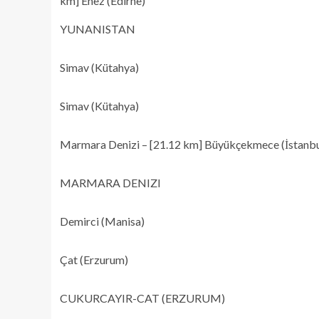
km] Enez (Edirne)
YUNANISTAN
Simav (Kütahya)
Simav (Kütahya)
Marmara Denizi – [21.12 km] Büyükçekmece (İstanbu
MARMARA DENIZI
Demirci (Manisa)
Çat (Erzurum)
CUKURCAYIR-CAT (ERZURUM)