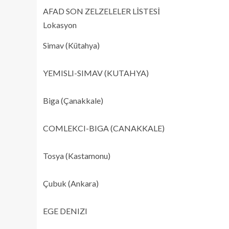
AFAD SON ZELZELELER LİSTESİ
Lokasyon
Simav (Kütahya)
YEMISLI-SIMAV (KUTAHYA)
Biga (Çanakkale)
COMLEKCI-BIGA (CANAKKALE)
Tosya (Kastamonu)
Çubuk (Ankara)
EGE DENIZI