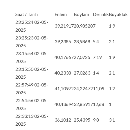
Saat / Tarih
Enlem
Boylam
Derinlik
Büyüklük
23:25:24 02-05-
39,21917
28,98528
7
1,9
2025
23:25:23 02-05-
39,2385
28,9868
5,4
2,1
2025
23:15:54 02-05-
40,17667
27,0725
7,19
1,9
2025
23:15:50 02-05-
40,2338
27,0263
1,4
2,1
2025
22:57:49 02-05-
41,10972
34,22472
11,09
1,2
2025
22:54:56 02-05-
40,43694
32,85917
12,68
1
2025
22:33:13 02-05-
36,1012
25,4395
9,8
3,1
2025