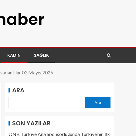
 haber
KADIN
SAĞLIK
n sarsıntılar 03 Mayıs 2025
ARA
Ara
SON YAZILAR
QNB Türkiye Ana Sponsorluğunda Türkiye’nin İlk