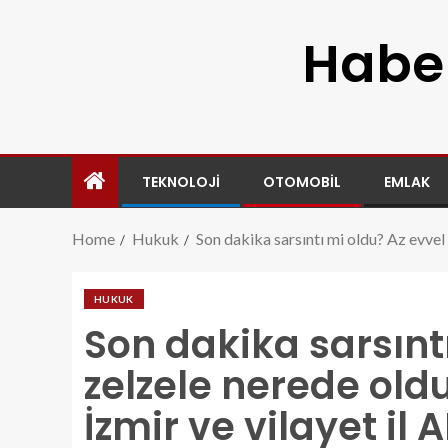
Haber
TEKNOLOJI
OTOMOBIL
EMLAK
Home
Hukuk
Son dakika sarsıntı mi oldu? Az evvel
HUKUK
Son dakika sarsınt
zelzele nerede old
İzmir ve vilayet il 