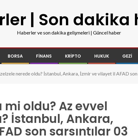
ler | Son dakika
Haberler ve son dakika gelişmeleri | Güncel haber
BORSA
FINANS
KRIPTO
HUKUK
GEZI
 zelzele nerede oldu? İstanbul, Ankara, İzmir ve vilayet il AFAD so
ı mi oldu? Az evvel
u? İstanbul, Ankara,
AFAD son sarsıntılar 03