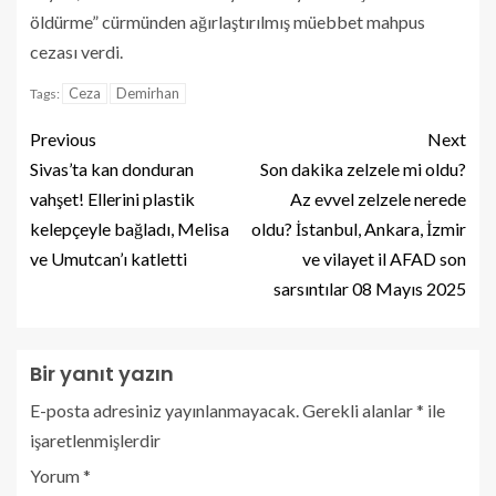
öldürme” cürmünden ağırlaştırılmış müebbet mahpus
cezası verdi.
Ceza
Demirhan
Tags:
Previous
Next
Sivas’ta kan donduran
Son dakika zelzele mi oldu?
vahşet! Ellerini plastik
Az evvel zelzele nerede
kelepçeyle bağladı, Melisa
oldu? İstanbul, Ankara, İzmir
ve Umutcan’ı katletti
ve vilayet il AFAD son
sarsıntılar 08 Mayıs 2025
Bir yanıt yazın
E-posta adresiniz yayınlanmayacak.
Gerekli alanlar
*
ile
işaretlenmişlerdir
Yorum
*