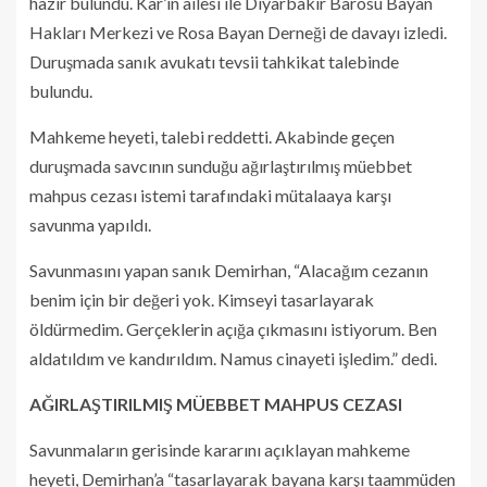
hazır bulundu. Kar’ın ailesi ile Diyarbakır Barosu Bayan
Hakları Merkezi ve Rosa Bayan Derneği de davayı izledi.
Duruşmada sanık avukatı tevsii tahkikat talebinde
bulundu.
Mahkeme heyeti, talebi reddetti. Akabinde geçen
duruşmada savcının sunduğu ağırlaştırılmış müebbet
mahpus cezası istemi tarafındaki mütalaaya karşı
savunma yapıldı.
Savunmasını yapan sanık Demirhan, “Alacağım cezanın
benim için bir değeri yok. Kimseyi tasarlayarak
öldürmedim. Gerçeklerin açığa çıkmasını istiyorum. Ben
aldatıldım ve kandırıldım. Namus cinayeti işledim.” dedi.
AĞIRLAŞTIRILMIŞ MÜEBBET MAHPUS CEZASI
Savunmaların gerisinde kararını açıklayan mahkeme
heyeti, Demirhan’a “tasarlayarak bayana karşı taammüden