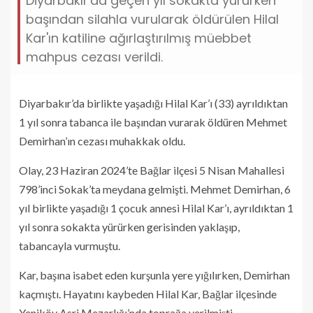
Diyarbakır'da geçen yıl sokakta yürürken
başından silahla vurularak öldürülen Hilal
Kar'ın katiline ağırlaştırılmış müebbet
mahpus cezası verildi.
Diyarbakır’da birlikte yaşadığı Hilal Kar’ı (33) ayrıldıktan
1 yıl sonra tabanca ile başından vurarak öldüren Mehmet
Demirhan’ın cezası muhakkak oldu.
Olay, 23 Haziran 2024’te Bağlar ilçesi 5 Nisan Mahallesi
798’inci Sokak’ta meydana gelmişti. Mehmet Demirhan, 6
yıl birlikte yaşadığı 1 çocuk annesi Hilal Kar’ı, ayrıldıktan 1
yıl sonra sokakta yürürken gerisinden yaklaşıp,
tabancayla vurmuştu.
Kar, başına isabet eden kurşunla yere yığılırken, Demirhan
kaçmıştı. Hayatını kaybeden Hilal Kar, Bağlar ilçesinde
Yeniköy Asri Mezarlığı’nda toprağa verilmişti.