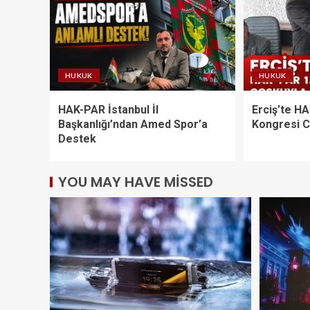
HUKUK
HUKUK
HAK-PAR İstanbul İl
Erciş’te H
Başkanlığı’ndan Amed Spor’a
Kongresi C
Destek
YOU MAY HAVE MISSED