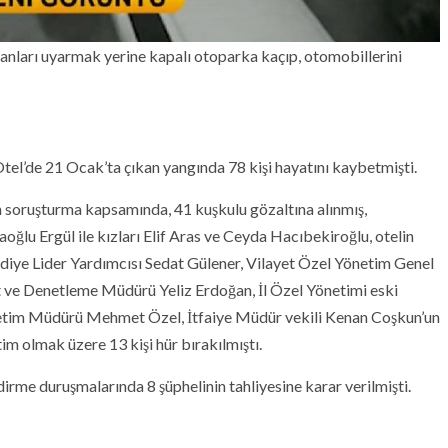
nsanları uyarmak yerine kapalı otoparka kaçıp, otomobillerini
l’de 21 Ocak’ta çıkan yangında 78 kişi hayatını kaybetmişti.
n soruşturma kapsamında, 41 kuşkulu gözaltına alınmış,
aoğlu Ergül ile kızları Elif Aras ve Ceyda Hacıbekiroğlu, otelin
diye Lider Yardımcısı Sedat Gülener, Vilayet Özel Yönetim Genel
at ve Denetleme Müdürü Yeliz Erdoğan, İl Özel Yönetimi eski
etim Müdürü Mehmet Özel, İtfaiye Müdür vekili Kenan Coşkun’un
im olmak üzere 13 kişi hür bırakılmıştı.
me duruşmalarında 8 şüphelinin tahliyesine karar verilmişti.