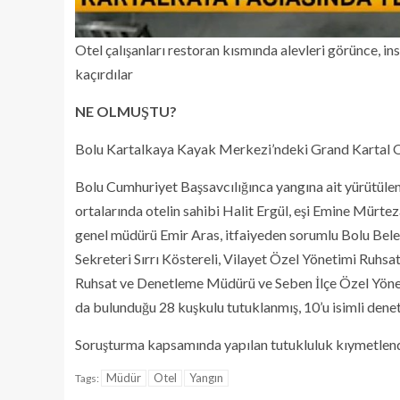
Otel çalışanları restoran kısmında alevleri görünce, i
kaçırdılar
NE OLMUŞTU?
Bolu Kartalkaya Kayak Merkezi’ndeki Grand Kartal Ote
Bolu Cumhuriyet Başsavcılığınca yangına ait yürütüle
ortalarında otelin sahibi Halit Ergül, eşi Emine Mürtez
genel müdürü Emir Aras, itfaiyeden sorumlu Bolu Bele
Sekreteri Sırrı Köstereli, Vilayet Özel Yönetimi Ruhs
Ruhsat ve Denetleme Müdürü ve Seben İlçe Özel Yön
da bulunduğu 28 kuşkulu tutuklanmış, 10’u isimli denet
Soruşturma kapsamında yapılan tutukluluk kıymetlendir
Müdür
Otel
Yangın
Tags: