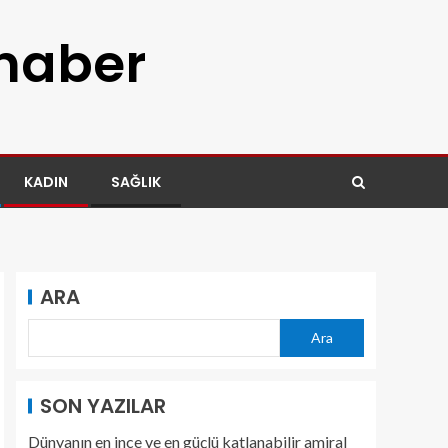
 haber
KADIN
SAĞLIK
ARA
Ara
SON YAZILAR
Dünyanın en ince ve en güçlü katlanabilir amiral