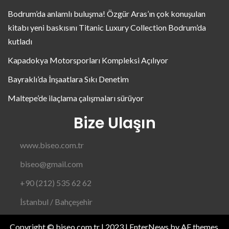
Bodrum’da anlamlı buluşma! Özgür Aras’ın çok konuşulan
kitabı yeni baskısını Titanic Luxury Collection Bodrum’da
kutladı
Kapadokya Motorsporları Kompleksi Açılıyor
Bayraklı’da İnşaatlara Sıkı Denetim
Maltepe’de ilaçlama çalışmaları sürüyor
Bize Ulaşın
www.biseo.com.tr
biseo@gmail.com
+90 (212) 535 62 62
İstanbul / Bahçeşehir
Copyright © biseo.com.tr | 2023
|
EnterNews
by AF themes.