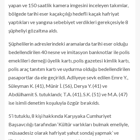
yapan ve 150 saatlik kamera imgesini inceleyen takımlar,
bölgede tarihi eser kaçakçılığı hedefli kaçak hafriyat
yaptıkları ve yangına sebebiyet verdikleri gerekçesiyle 8
şüpheliyi gözaltına aldı.
Şüphelilerin adreslerindeki aramalarda tarihi eser olduğu
bedellendirilen 40 nesne ve imitasyon banknotlar ile polis
emeklileri derneği üyelik kartı, polis gazetesi kimlik kartı,
polis araç tanıtım kartı ve uydurma olduğu bedellendirilen
pasaportlar da ele geçirildi. Adliyeye sevk edilen Emre Y.,
Süleyman K. (41), Münir İ. (56), Derya Y. (41) ve
Abdülhamit S. tutuklandı; T.A. (41), S.K. (51) ve M.A. (47)
ise isimli denetim koşuluyla özgür bırakıldı.
5’i tutuklu, 8 kişi hakkında Karşıyaka Cumhuriyet
Başsavcılığı tarafından ‘Kültür varlıkları bulmak emeliyle,
müsaadesiz olarak hafriyat yahut sondaj yapmak’ ve