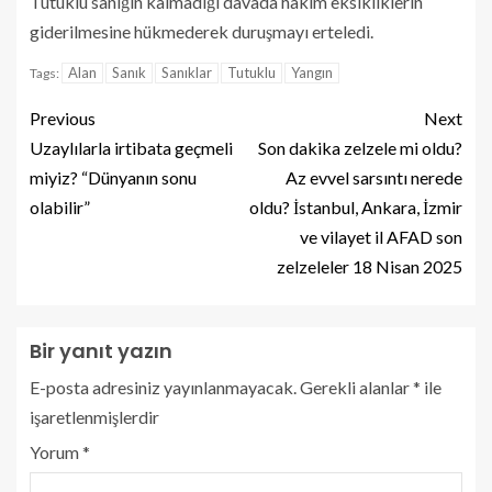
Tutuklu sanığın kalmadığı davada hakim eksikliklerin
giderilmesine hükmederek duruşmayı erteledi.
Alan
Sanık
Sanıklar
Tutuklu
Yangın
Tags:
Previous
Next
Uzaylılarla irtibata geçmeli
Son dakika zelzele mi oldu?
miyiz? “Dünyanın sonu
Az evvel sarsıntı nerede
olabilir”
oldu? İstanbul, Ankara, İzmir
ve vilayet il AFAD son
zelzeleler 18 Nisan 2025
Bir yanıt yazın
E-posta adresiniz yayınlanmayacak.
Gerekli alanlar
*
ile
işaretlenmişlerdir
Yorum
*