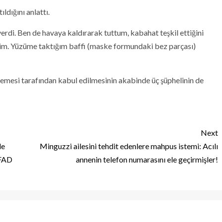
dığını anlattı.
verdi. Ben de havaya kaldırarak tuttum, kabahat teşkil ettiğini
tim. Yüzüme taktığım baffi (maske formundaki bez parçası)
mesi tarafından kabul edilmesinin akabinde üç şüphelinin de
Next
le
Minguzzi ailesini tehdit edenlere mahpus istemi: Acılı
AFAD
annenin telefon numarasını ele geçirmişler!