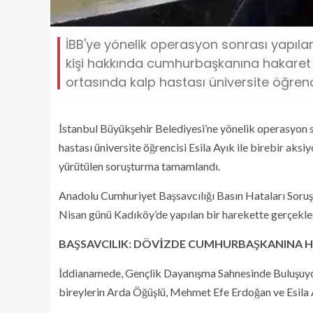
İBB'ye yönelik operasyon sonrası yapıla
kişi hakkında cumhurbaşkanına hakaret 
ortasında kalp hastası üniversite öğrenci
İstanbul Büyükşehir Belediyesi’ne yönelik operasyon s
hastası üniversite öğrencisi Esila Ayık ile birebir 
yürütülen soruşturma tamamlandı.
Anadolu Cumhuriyet Başsavcılığı Basın Hataları Soruş
Nisan günü Kadıköy’de yapılan bir harekette gerçekleş
BAŞSAVCILIK: DÖVİZDE CUMHURBAŞKANINA HA
İddianamede, Gençlik Dayanışma Sahnesinde Buluşuyoru
bireylerin Arda Öğüşlü, Mehmet Efe Erdoğan ve Esila A