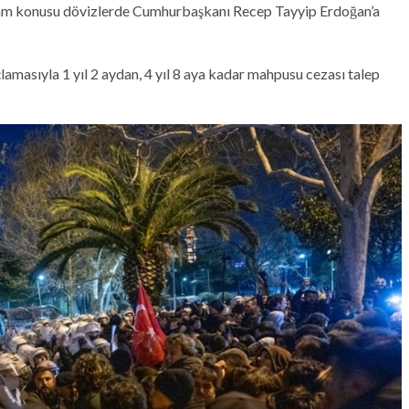
elam konusu dövizlerde Cumhurbaşkanı Recep Tayyip Erdoğan’a
amasıyla 1 yıl 2 aydan, 4 yıl 8 aya kadar mahpusu cezası talep