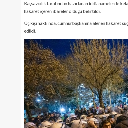
Başsavcılık tarafından hazırlanan iddianamelerde k
hakaret içeren ibareler olduğu belirtildi.
Üç kişi hakkında, cumhurbaşkanına alenen hakaret suçl
edildi.