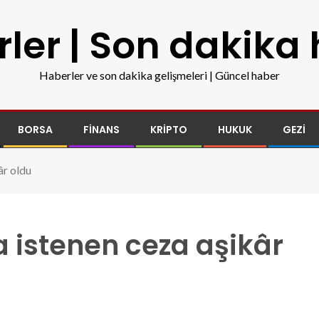
ler | Son dakika
Haberler ve son dakika gelişmeleri | Güncel haber
BORSA
FINANS
KRIPTO
HUKUK
GEZI
âr oldu
a istenen ceza aşikâr