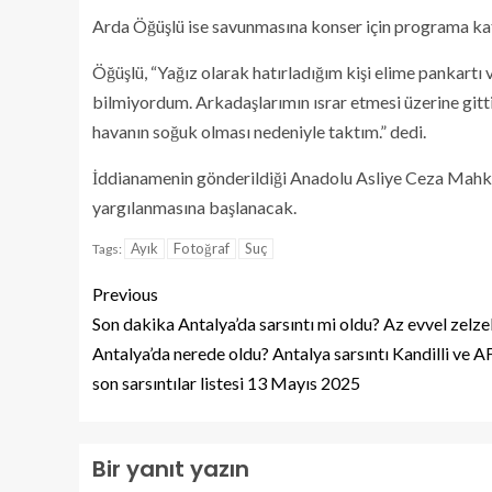
Arda Öğüşlü ise savunmasına konser için programa katıl
Öğüşlü, “Yağız olarak hatırladığım kişi elime pankartı 
bilmiyordum. Arkadaşlarımın ısrar etmesi üzerine git
havanın soğuk olması nedeniyle taktım.” dedi.
İddianamenin gönderildiği Anadolu Asliye Ceza Mahke
yargılanmasına başlanacak.
Ayık
Fotoğraf
Suç
Tags:
Previous
Son dakika Antalya’da sarsıntı mi oldu? Az evvel zelze
Antalya’da nerede oldu? Antalya sarsıntı Kandilli ve 
son sarsıntılar listesi 13 Mayıs 2025
Bir yanıt yazın