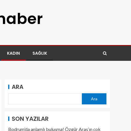
 haber
KADIN
SAĞLIK
ARA
Ara
SON YAZILAR
Bodrum’da anlamlı buluşma! Özgür Aras’ın çok