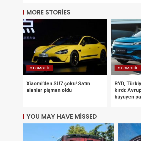
MORE STORIES
OTOMOBIL
OTOMOBIL
Xiaomi’den SU7 şoku! Satın
BYD, Türkiy
alanlar pişman oldu
kırdı: Avrup
büyüyen pa
YOU MAY HAVE MISSED