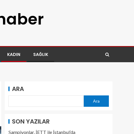
 haber
KADIN
SAĞLIK
ARA
Ara
SON YAZILAR
Şampiyonlar, İETT ile İstanbul’da