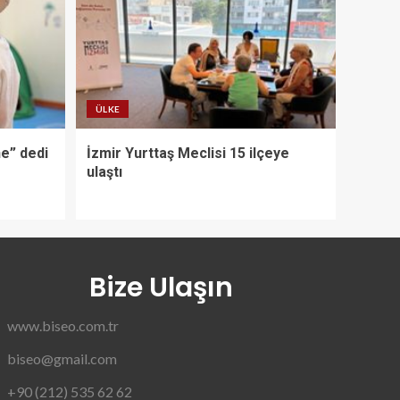
ÜLKE
ne” dedi
İzmir Yurttaş Meclisi 15 ilçeye
ulaştı
Bize Ulaşın
www.biseo.com.tr
biseo@gmail.com
+90 (212) 535 62 62